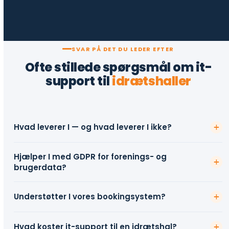
SVAR PÅ DET DU LEDER EFTER
Ofte stillede spørgsmål om it-
support til
idrætshaller
+
Hvad leverer I — og hvad leverer I ikke?
Vi leverer computere, netværk, Microsoft 365, backup,
Hjælper I med GDPR for forenings- og
it-sikkerhed og support. Vi leverer ikke
+
brugerdata?
bookingsystemer, adgangskontrolsoftware eller andre
fagspecifikke applikationer til haldrift. Vi sikrer at
Ja. Vi udarbejder databehandleraftale, dokumenterer
+
Understøtter I vores bookingsystem?
infrastrukturen under disse systemer er stabil og
dataflow og sørger for at it-infrastrukturen opfylder
GDPR-compliant.
GDPR-kravene: kryptering, adgangsstyring, backup og
Vi leverer ikke bookingsystemer, men vi sørger for at
sletningsprocedurer. Vi er ikke juridiske rådgivere — vi
+
Hvad koster it-support til en idrætshal?