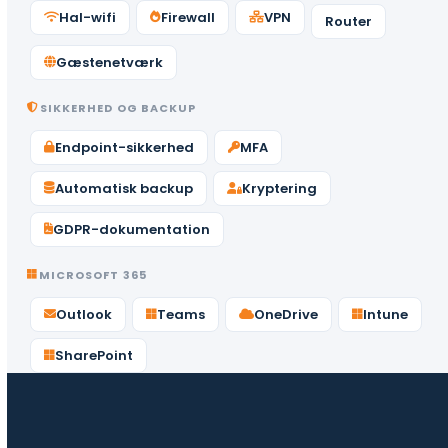
Hal-wifi
Firewall
VPN
Router
Gæstenetværk
SIKKERHED OG BACKUP
Endpoint-sikkerhed
MFA
Automatisk backup
Kryptering
GDPR-dokumentation
MICROSOFT 365
Outlook
Teams
OneDrive
Intune
SharePoint