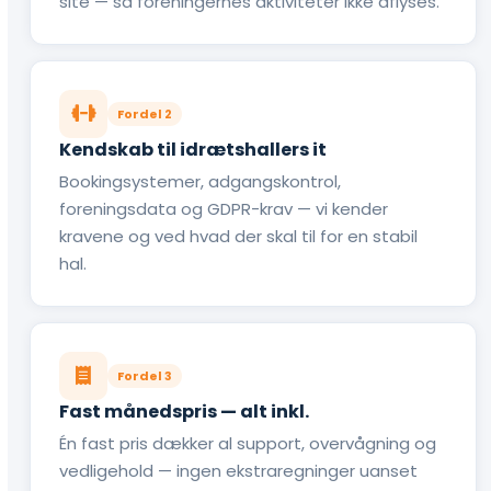
site — så foreningernes aktiviteter ikke aflyses.
Fordel 2
Kendskab til idrætshallers it
Bookingsystemer, adgangskontrol,
foreningsdata og GDPR-krav — vi kender
kravene og ved hvad der skal til for en stabil
hal.
Fordel 3
Fast månedspris — alt inkl.
Én fast pris dækker al support, overvågning og
vedligehold — ingen ekstraregninger uanset