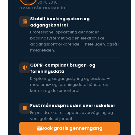
60 70 20 16
HVAD I FÅR FRA DAG ÉT
Stabilt bookingsystem og
adgangskontrol
Professionel opsætning der holder
bookingsystemet og den elektroniske
adgangskontrol kørende — hele ugen, også i
myldretiden.
GDPR-compliant bruger- og
foreningsdata
Kryptering, adgangsstyring og backup —
medlems- og foreningsdata håndteres
korrekt og dokumenteret.
Fast månedspris uden overraskelser
Én pris dækker al support, overvågning og
vedligehold af jeres it.
Book gratis gennemgang