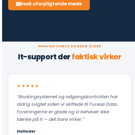
Book uforpligtende møde
HVAD VORES KUNDER SIGER
It-support der
faktisk virker
★★★★★
“Bookingsystemet og adgangskontrollen har
aldrig svigtet siden vi skiftede til Furesø Data.
Foreningerne er glade og vi behøver ikke
tænke på it — det bare virker.”
Halleder