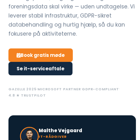
foreningsdata skal virke — uden undtagelse. Vi
leverer stabil infrastruktur, GDPR-sikret
databehandling og hurtig hjælp, så du kan
fokusere på aktiviteterne.
Book gratis møde
Se it-serviceaftale
·
·
·
GAZELLE 2025
MICROSOFT PARTNER
GDPR-COMPLIANT
4.8 ★ TRUSTPILOT
Malthe Vejgaard
IT-RÅDGIVER