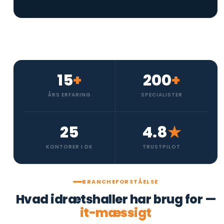
15
+
200
+
ÅRS ERFARING
SPECIALISTER
25
4.8
★
KONTORER I DK
TRUSTPILOT
BRANCHEFORSTÅELSE
Hvad idrætshaller har brug for —
it-mæssigt