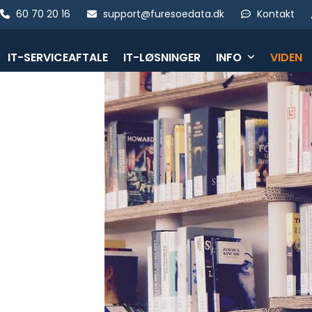
Skip
60 70 20 16
support@furesoedata.dk
Kontakt
to
content
IT-SERVICEAFTALE
IT-LØSNINGER
INFO
VIDEN