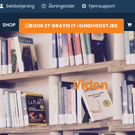
Selvbetjening
Åbningstider
Fjernsupport
SHOP
BOOK ET GRATIS IT-SUNDHEDSTJEK
Viden