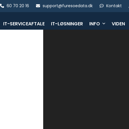
Skip
60 70 20 16
support@furesoedata.dk
Kontakt
to
content
IT-SERVICEAFTALE
IT-LØSNINGER
INFO
VIDEN