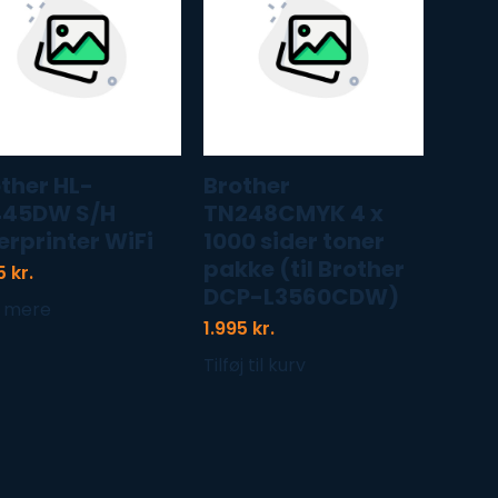
ther HL-
Brother
445DW S/H
TN248CMYK 4 x
erprinter WiFi
1000 sider toner
pakke (til Brother
95
kr.
DCP-L3560CDW)
 mere
1.995
kr.
Tilføj til kurv