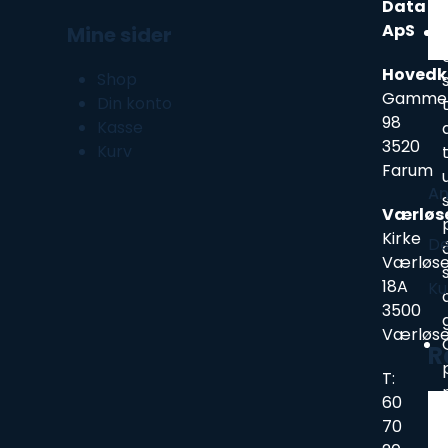
Data
ApS
Mine sider
Hovedk
Shop
Gammel
Din konto
98
Kasse
3520
Kurv
Farum
An
Værløs
Kirke
De
Værløse
18A
Ku
3500
Værløs
R
T:
60
70