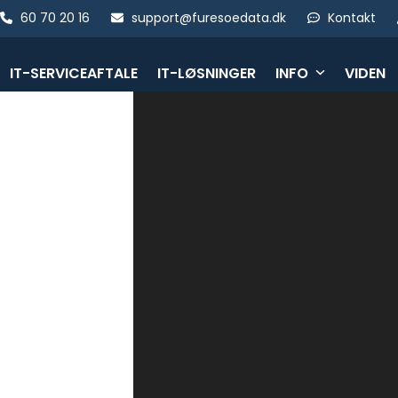
Skip
60 70 20 16
support@furesoedata.dk
Kontakt
to
content
IT-SERVICEAFTALE
IT-LØSNINGER
INFO
VIDEN