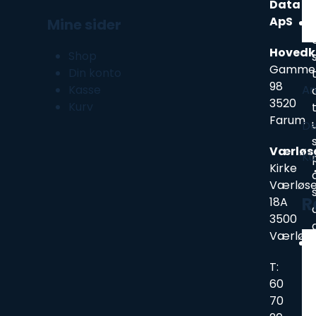
Data
ApS
Mine sider
Hovedk
Shop
Gammel
Din konto
98
Kasse
An
3520
Kurv
Farum
De
Værløs
Ku
Kirke
Værløse
R
18A
3500
Værløs
T:
60
70