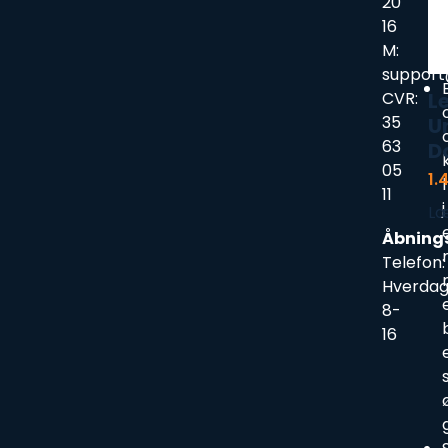
20
16
M:
support
CVR:
L
35
U
63
D
05
1.
11
j
Læ
Åbning
Telefon:
Hverda
8-
16