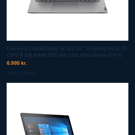
Lenovo ThinkBook 14 G2 14″ display Intel i5
CPU 8 GB RAM 256 GB SSD Windows 11 Pro
6.995
kr.
Tilføj til kurv