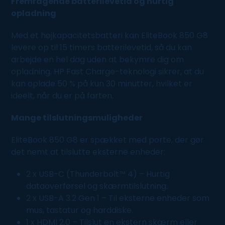
Fremragende batterilevetid og hurtig
opladning
Med et højkapacitetsbatteri kan EliteBook 850 G8
levere op til 15 timers batterilevetid, så du kan
arbejde en hel dag uden at bekymre dig om
opladning. HP Fast Charge-teknologi sikrer, at du
kan oplade 50 % på kun 30 minutter, hvilket er
ideelt, når du er på farten.
Mange tilslutningsmuligheder
EliteBook 850 G8 er spækket med porte, der gør
det nemt at tilslutte eksterne enheder:
2 x USB-C (Thunderbolt™ 4) – Hurtig
dataoverførsel og skærmtilslutning.
2 x USB-A 3.2 Gen 1 – Til eksterne enheder som
mus, tastatur og harddiske.
1 x HDMI 2.0 – Tilslut en ekstern skærm eller