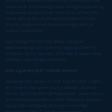
processor leverer EliteBook 850 G8 enestående
ydeevne til multitasking, tunge arbejdsopgaver og
krævende applikationer. Med 32 GB DDR4 RAM
sikrer den, at du kan arbejde problemfrit med
mange programmer åbne samtidigt uden at
opleve forsinkelser.
Den hurtige 512 GB PCIe NVMe SSD giver
øjeblikkelig opstart og hurtig adgang til filer og
software. Dette betyder, at du kan arbejde mere
effektivt uden lange ventetider.
Stor og skarp 15,6” Full HD-skærm
EliteBook 850 G8 har en 15,6" Full HD (1920 x 1080)
IPS-skærm, der sikrer skarpe billeder, levende
farver og brede betragtningsvinkler. Skærmen er
anti-refleksbehandlet, hvilket reducerer genskin
og gør den behagelig at bruge i forskellige
lysforhold – ideel til lange arbejdsdage.