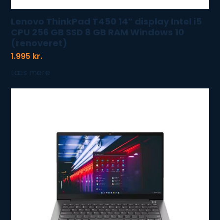
Lenovo ThinkPad T450 14″ display Intel i5
CPU 256 GB SSD 8 GB RAM Windows 10
(renoveret)
1.995
kr.
Læs mere