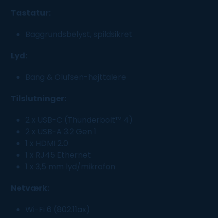
Tastatur:
Baggrundsbelyst, spildsikret
Lyd:
Bang & Olufsen-højttalere
Tilslutninger:
2 x USB-C (Thunderbolt™ 4)
2 x USB-A 3.2 Gen 1
1 x HDMI 2.0
1 x RJ45 Ethernet
1 x 3,5 mm lyd/mikrofon
Netværk:
Wi-Fi 6 (802.11ax)