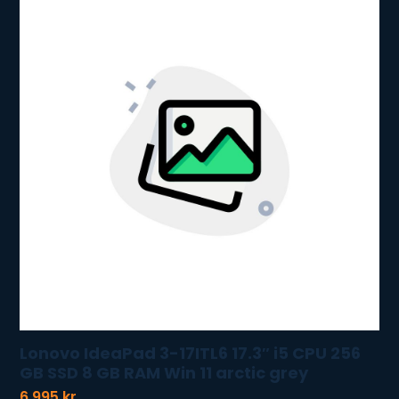
Lonovo IdeaPad 3-17ITL6 17.3″ i5 CPU 256
GB SSD 8 GB RAM Win 11 arctic grey
6.995
kr.