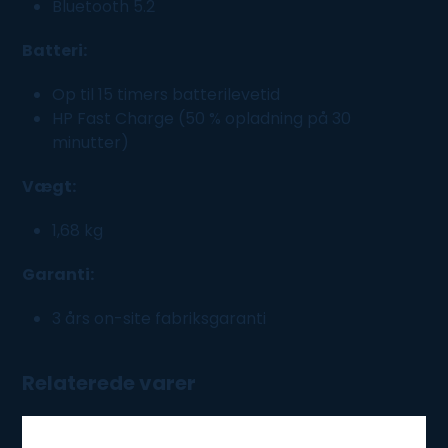
Bluetooth 5.2
Batteri:
Op til 15 timers batterilevetid
HP Fast Charge (50 % opladning på 30
minutter)
Vægt:
1,68 kg
Garanti:
3 års on-site fabriksgaranti
Relaterede varer