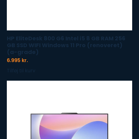
HP EliteDesk 800 G6 Intel i5 8 GB RAM 256
GB SSD WIFI Windows 11 Pro (renoveret)
(a-grade)
6.995
kr.
Tilføj til kurv