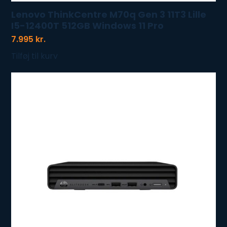
Lenovo ThinkCentre M70q Gen 3 11T3 Lille
I5-12400T 512GB Windows 11 Pro
7.995
kr.
Tilføj til kurv