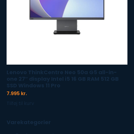
Lenovo ThinkCentre Neo 50a G5 all-in-
one 27″ display Intel i5 16 GB RAM 512 GB
SSD Windows 11 Pro
7.995
kr.
Tilføj til kurv
Varekategorier