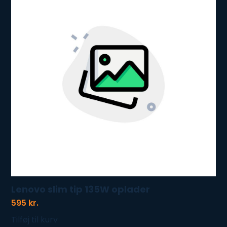
Lenovo slim tip 135W oplader
595
kr.
Tilføj til kurv