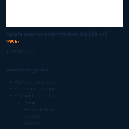
Apple USB-C-strømforsyning (20 W)
195
kr.
Tilføj til kurv
Varekategorier
Bærbar computer
Stationær computer
Computertilbehør
Dock
Eksternt drev
Oplader
Skærm