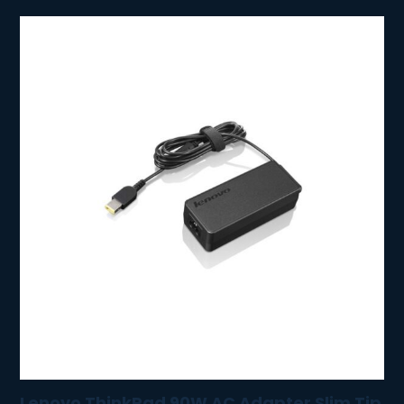
Lenovo ThinkPad 90W AC Adapter Slim Tip