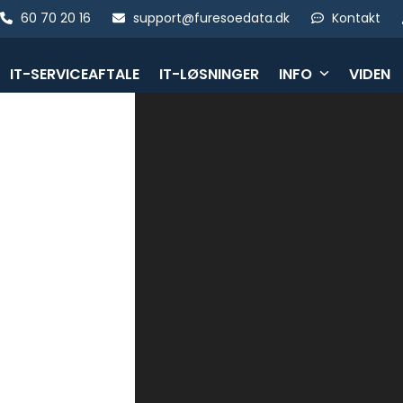
Skip
60 70 20 16
support@furesoedata.dk
Kontakt
to
content
IT-SERVICEAFTALE
IT-LØSNINGER
INFO
VIDEN