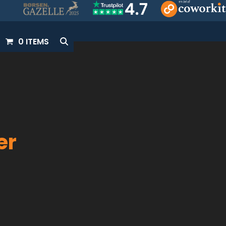
0 ITEMS
er