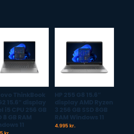
RAM
Windows
11
(renoveret)
(a-
grade)
antal
novo ThinkBook
HP 255 G8 15.6″
G2 15.6″ display
display AMD Ryzen
el i5 CPU 256 GB
3 256 GB SSD 8GB
D 8 GB RAM
RAM Windows 11
ndows 11
4.995
kr.
95
kr.