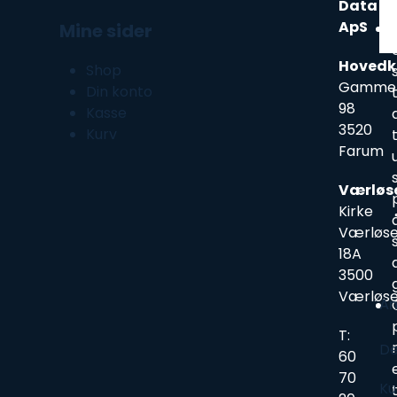
Data
ApS
Mine sider
Hovedk
Shop
Gammel
Din konto
98
Kasse
3520
Kurv
Farum
Værløs
Kirke
Værløse
18A
3500
Værløs
An
T:
De
60
70
Ku