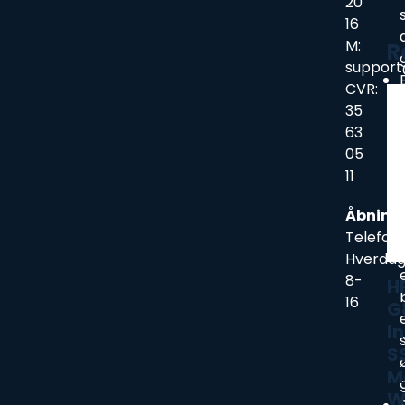
20
16
M:
R
support
CVR:
35
63
05
11
j
Åbning
Telefon:
Hverda
8-
H
16
G
In
S
M
W