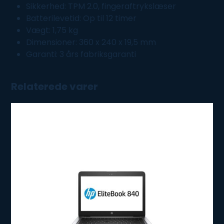
Sikkerhed: TPM 2.0, fingeraftrykslæser
Batterilevetid: Op til 12 timer
Vægt: 1,75 kg
Dimensioner: 360 x 240 x 19,5 mm
Garanti: 3 års fabriksgaranti
Relaterede varer