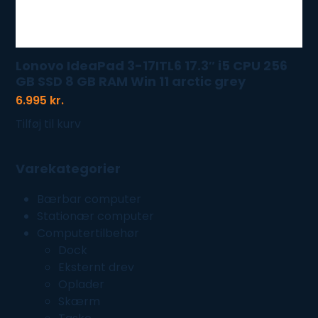
Lonovo IdeaPad 3-17ITL6 17.3″ i5 CPU 256
GB SSD 8 GB RAM Win 11 arctic grey
6.995
kr.
Tilføj til kurv
Varekategorier
Bærbar computer
Stationær computer
Computertilbehør
Dock
Eksternt drev
Oplader
Skærm