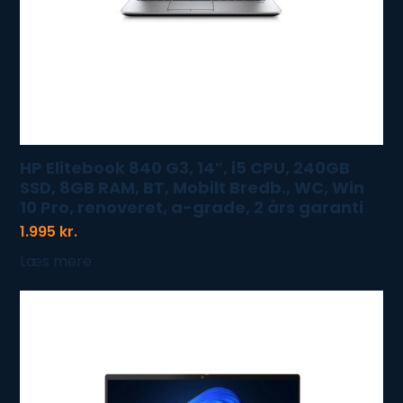
HP Elitebook 840 G3, 14″, i5 CPU, 240GB
SSD, 8GB RAM, BT, Mobilt Bredb., WC, Win
10 Pro, renoveret, a-grade, 2 års garanti
1.995
kr.
Læs mere