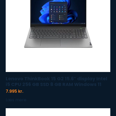
Lenovo ThinkBook 15 G2 15.6″ display Intel
i5 CPU 256 GB SSD 8 GB RAM Windows 11
7.995
kr.
Læs mere