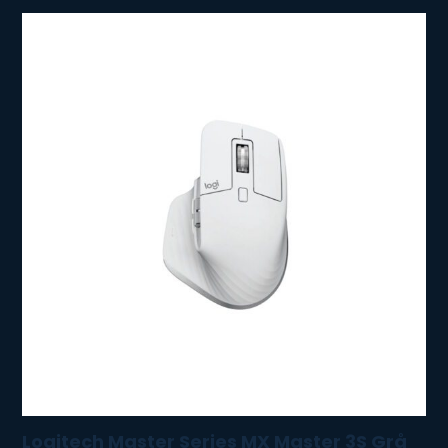
Logitech Master Series MX Master 3S Grå