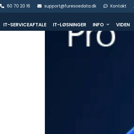
Skip
60 70 20 16
support@furesoedata.dk
Kontakt
to
content
IT-SERVICEAFTALE
IT-LØSNINGER
INFO
VIDEN