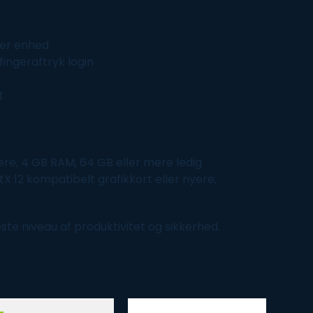
hver enhed
ingeraftryk login
t
ere, 4 GB RAM, 64 GB eller mere ledig
X 12 kompatibelt grafikkort eller nyere,
ste niveau af produktivitet og sikkerhed.