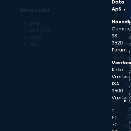
Data
ApS
Mine sider
Hovedk
Shop
Gammel
Be
Din konto
98
Kasse
3520
Kurv
Pr
Farum
Mi
Værløs
11
Kirke
le
Værløse
18A
Wi
3500
op
Værløs
me
T:
Et
60
få
70
ud