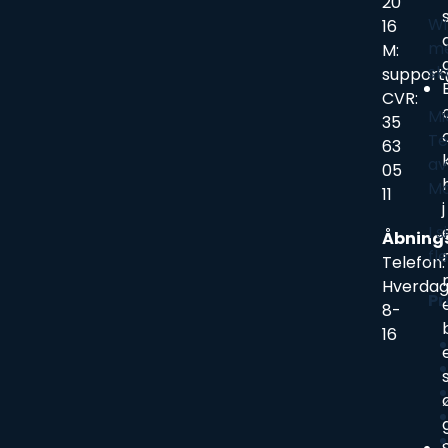
20
Wi
16
me
M:
sk
support
CVR:
Mi
35
Te
63
av
05
Mo
11
j
I 
Åbning
fl
Telefon:
Hverda
Pr
8-
16