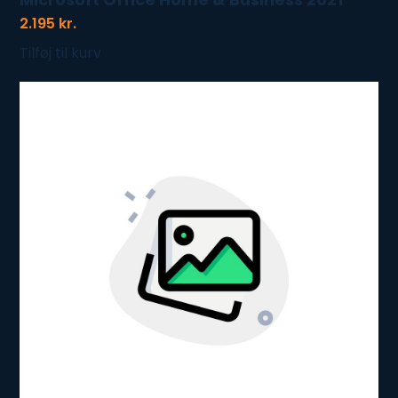
2.195
kr.
Tilføj til kurv