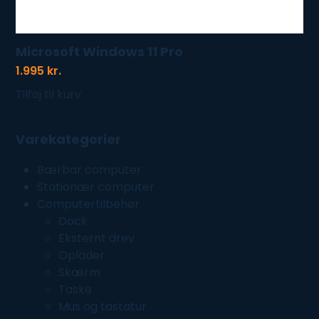
Microsoft Windows 11 Pro
1.995
kr.
Tilføj til kurv
Varekategorier
Bærbar computer
Stationær computer
Computertilbehør
Dock
Eksternt drev
Oplader
Skærm
Taske
Mus og tastatur