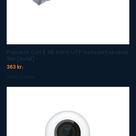
Panduit Cat 6 28 AWG UTP Netværkskabel
5M (hvid)
363
kr.
Tilføj til kurv