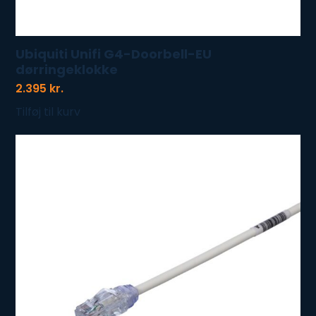
Ubiquiti Unifi G4-Doorbell-EU
dørringeklokke
2.395
kr.
Tilføj til kurv