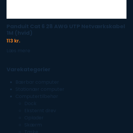
Panduit Cat 6 28 AWG UTP Netværkskabel
1M (hvid)
113
kr.
Læs mere
Varekategorier
Bærbar computer
Stationær computer
Computertilbehør
Dock
Eksternt drev
Oplader
Skærm
Taske