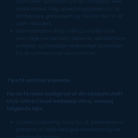
Controller-softwaren på din computer eller
mobil enhed. Følg opsætningsguiden for at
konfigurere gatewayen og tilslutte den til dit
UniFi-netværk.
Administration: Brug UniFi Controller til at
overvåge netværkets ydeevne, administrere
enheder og foretage nødvendige justeringer
for at optimere netværksdriften.
Tips til optimal ydeevne
For at få mest muligt ud af din Ubiquiti UniFi
UCG-Ultra Cloud Gateway Ultra, overvej
følgende tips:
Optimal placering: Sørg for, at gatewayen er
placeret et sted med god ventilation og let
adgang for kabler.