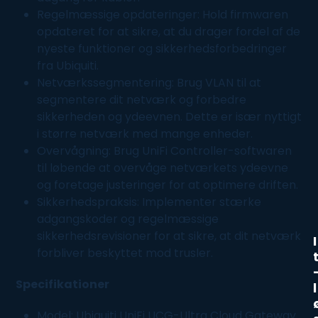
Regelmæssige opdateringer: Hold firmwaren
opdateret for at sikre, at du drager fordel af de
nyeste funktioner og sikkerhedsforbedringer
fra Ubiquiti.
Netværkssegmentering: Brug VLAN til at
segmentere dit netværk og forbedre
sikkerheden og ydeevnen. Dette er især nyttigt
i større netværk med mange enheder.
Overvågning: Brug UniFi Controller-softwaren
til løbende at overvåge netværkets ydeevne
og foretage justeringer for at optimere driften.
Sikkerhedspraksis: Implementer stærke
adgangskoder og regelmæssige
sikkerhedsrevisioner for at sikre, at dit netværk
I
forbliver beskyttet mod trusler.
Specifikationer
l
Model: Ubiquiti UniFi UCG-Ultra Cloud Gateway