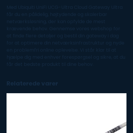
Med Ubiquiti UniFi UCG-Ultra Cloud Gateway Ultra
får du en pålidelig, højtydende og skalerbar
netværksløsning, der kan opfylde de mest
krævende behov. Gennemse vores webshop for
at finde flere detaljer og bestil din gateway i dag
for at optimere din netværksinfrastruktur og nyde
en problemfri online oplevelse. Vi står klar til at
hjælpe dig med enhver forespørgsel og sikre, at du
får det bedste produkt til dine behov.
Relaterede varer