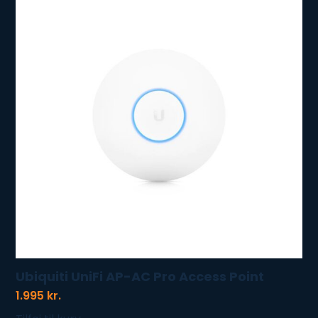
Ubiquiti UniFi AP-AC Pro Access Point
1.995
kr.