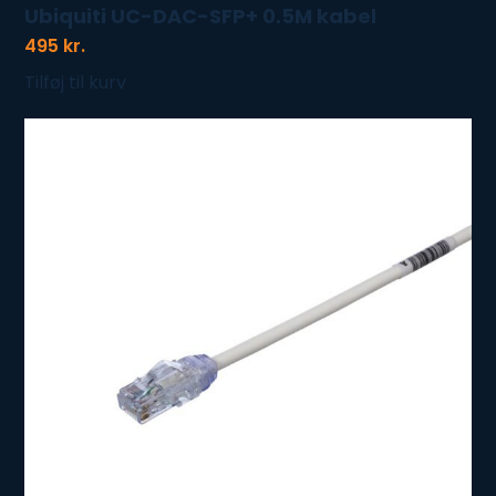
Ubiquiti UC-DAC-SFP+ 0.5M kabel
495
kr.
Tilføj til kurv