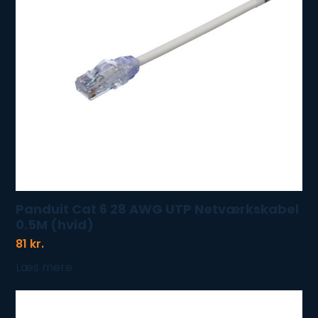
Panduit Cat 6 28 AWG UTP Netværkskabel
0.5M (hvid)
81
kr.
Læs mere