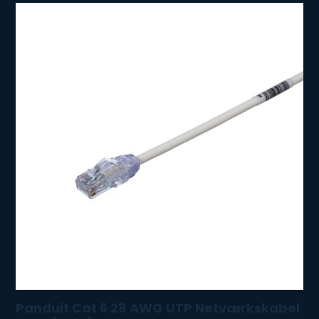
Panduit Cat 6 28 AWG UTP Netværkskabel