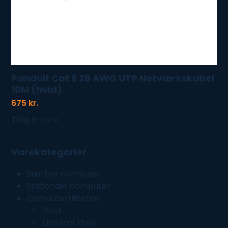
Panduit Cat 6 28 AWG UTP Netværkskabel
10M (hvid)
675
kr.
Tilføj til kurv
Varekategorier
Bærbar computer
Stationær computer
Computertilbehør
Dock
Eksternt drev