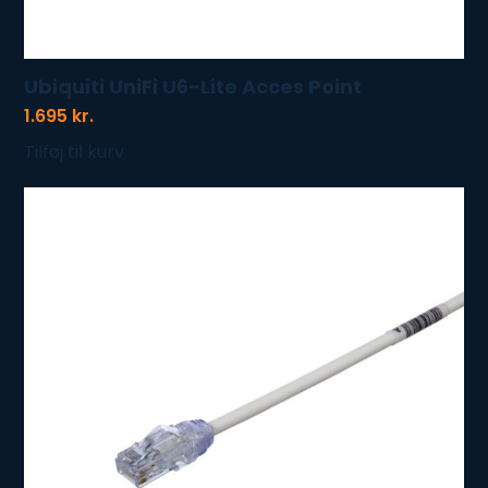
Ubiquiti UniFi U6-Lite Acces Point
1.695
kr.
Tilføj til kurv