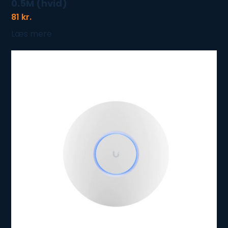
0.5M (hvid)
81
kr.
Læs mere