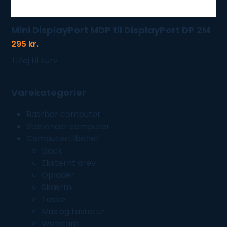
Mini DisplayPort MDP til DisplayPort DP 2M
295
kr.
Tilføj til kurv
Varekategorier
Bærbar computer
Stationær computer
Computertilbehør
Dock
Eksternt drev
Oplader
Skærm
Taske
Mus og tastatur
Webcam