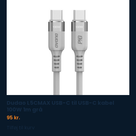
Dudao L5CMAX USB-C til USB-C kabel
100W 1m grå
95
kr.
Tilføj til kurv