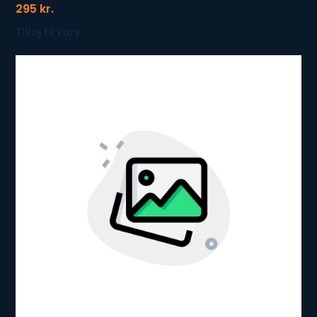
295
kr.
Tilføj til kurv