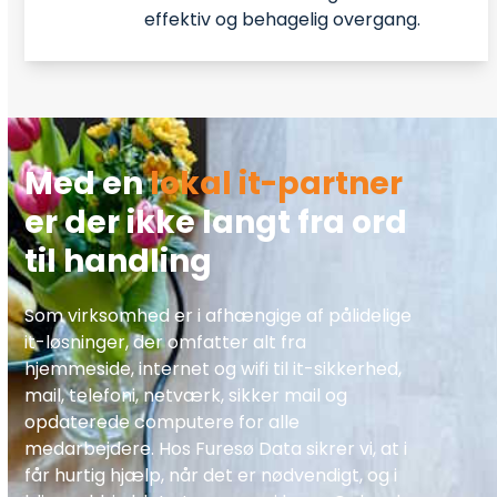
effektiv og behagelig overgang.
Med en
lokal it-partner
er der ikke langt fra ord
til handling
Som virksomhed er i afhængige af pålidelige
it-løsninger, der omfatter alt fra
hjemmeside, internet og wifi til it-sikkerhed,
mail, telefoni, netværk, sikker mail og
opdaterede computere for alle
medarbejdere. Hos Furesø Data sikrer vi, at i
får hurtig hjælp, når det er nødvendigt, og i