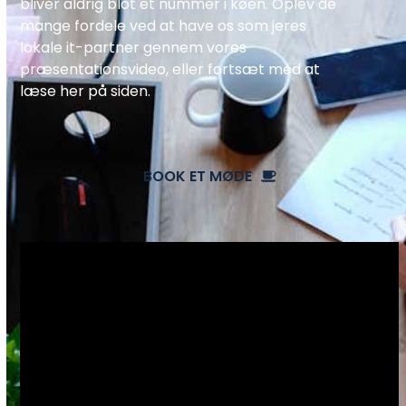
bliver aldrig blot et nummer i køen. Oplev de
mange fordele ved at have os som jeres
lokale it-partner gennem vores
præsentationsvideo, eller fortsæt med at
læse her på siden.
BOOK ET MØDE