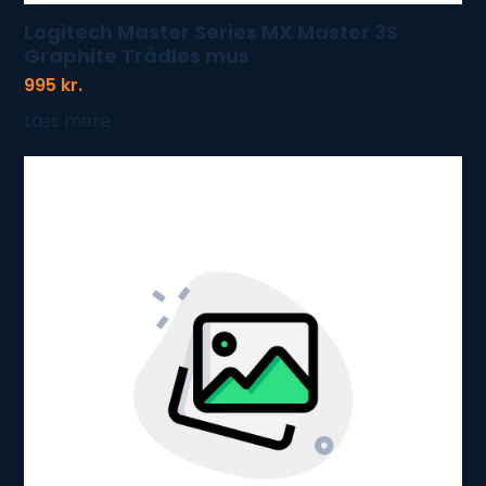
Logitech Master Series MX Master 3S
Graphite Trådløs mus
995
kr.
Læs mere