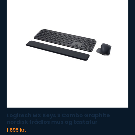
Logitech MX Keys S Combo Graphite
nordisk trådløs mus og tastatur
1.695
kr.