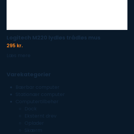
Logitech M220 lydløs trådløs mus
295
kr.
Læs mere
Varekategorier
Bærbar computer
Stationær computer
Computertilbehør
Dock
Eksternt drev
Oplader
Skærm