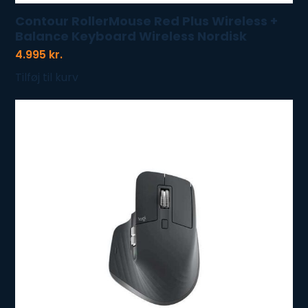
Contour RollerMouse Red Plus Wireless +
Balance Keyboard Wireless Nordisk
4.995
kr.
Tilføj til kurv