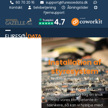
Skip
60 70 20 16
support@furesoedata.dk
Kontakt
Selvbetjening
Åbningstider
to
Fjernsupport
content
Open
Luk
mobile
mobil
menu
menu
Installation af
styresystem
Problemer med opstart af
Windows og MacOS, fastfrosset
system eller fejl? Kom forbi vores
it-servicecenter og tag en snak
med vores kompetente it-
teknikere, så kan vi hjælpe med