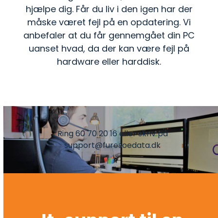
hjælpe dig. Får du liv i den igen har der
måske været fejl på en opdatering. Vi
anbefaler at du får gennemgået din PC
uanset hvad, da der kan være fejl på
hardware eller harddisk.
Ring 60 70 20 16 eller skriv på
support@furesoedata.dk