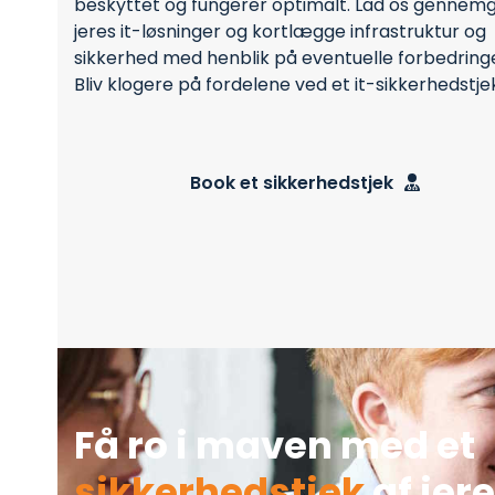
beskyttet og fungerer optimalt. Lad os gennem
jeres it-løsninger og kortlægge infrastruktur og
sikkerhed med henblik på eventuelle forbedringe
Bliv klogere på fordelene ved et it-sikkerhedstjek
Book et sikkerhedstjek
Få ro i maven med et
sikkerhedstjek
af jere