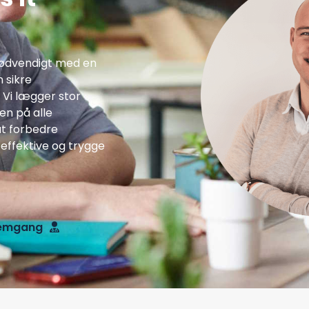
nødvendigt med en
 sikre
 Vi lægger stor
en på alle
at forbedre
effektive og trygge
nemgang