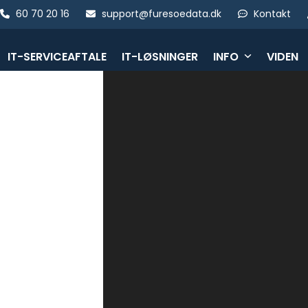
Skip
60 70 20 16
support@furesoedata.dk
Kontakt
to
content
IT-SERVICEAFTALE
IT-LØSNINGER
INFO
VIDEN