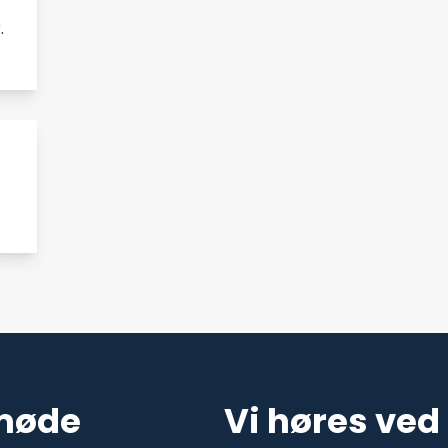
.
-
 møde
Vi høres ved