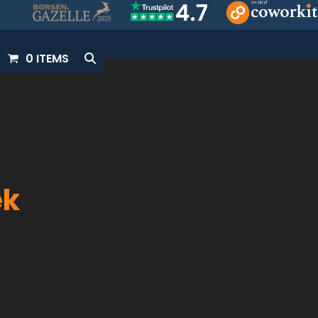
0 ITEMS
ek