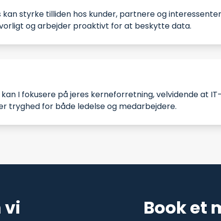
an styrke tilliden hos kunder, partnere og interessenter
lvorligt og arbejder proaktivt for at beskytte data.​
an I fokusere på jeres kerneforretning, velvidende at IT
er tryghed for både ledelse og medarbejdere.​
 vi
Book et