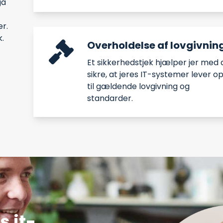
gå
r.
.​
Overholdelse af lovgivnin
Et sikkerhedstjek hjælper jer med 
sikre, at jeres IT-systemer lever o
til gældende lovgivning og
standarder.​
s it-