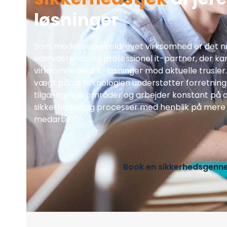
løsninger
Som moderne og veldrevet virksomhed er det 
nærværende og professionel it-partner, der kan
virksomhedens it-løsninger mod aktuelle trusler.
vægt på, at teknologien understøtter forretning
tilgængelige områder og arbejder konstant på 
sikkerheden og processer med henblik på mere 
medarbejdere.​
Book en sikkerhedsgen