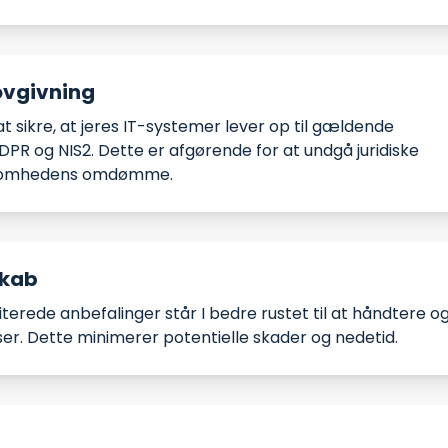
lovgivning
t sikre, at jeres IT-systemer lever op til gældende
PR og NIS2. Dette er afgørende for at undgå juridiske
ksomhedens omdømme.​
skab
terede anbefalinger står I bedre rustet til at håndtere o
. Dette minimerer potentielle skader og nedetid.​