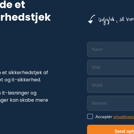
de et
rhedstjek
 et sikkerhedstjek af
t og it-sikkerhed.​
s it-løsninger og
inger kan skabe mere
Acceptér
privatlivspo
Send opl