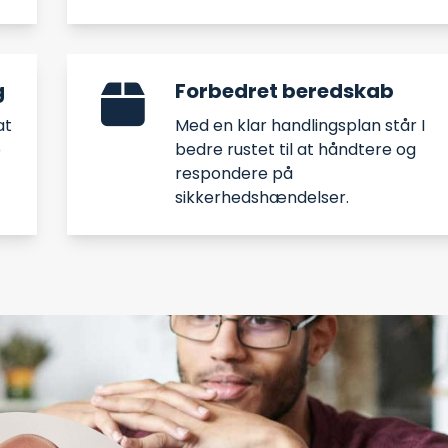
g
Forbedret beredskab
at
Med en klar handlingsplan står I
p
bedre rustet til at håndtere og
respondere på
sikkerhedshændelser.​