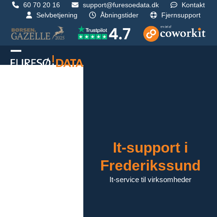
Skip
60 70 20 16
support@furesoedata.dk
Kontakt
Selvbetjening
Åbningstider
Fjernsupport
to
content
Open
Luk
mobile
mobil
menu
menu
It-support i
Frederikssund
It-service til virksomheder