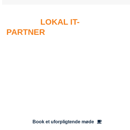
MED EN
LOKAL IT-
PARTNER
ER DER IKKE
LANGT FRA ORD TIL
HANDLING
Som virksomhed i Frederikssund er vi altid tæt på
og du bliver aldrig bare et nummer i køen. Se de
mange fordele med Furesø Data som din lokale it-
partner, i vores præsentationsvideo eller læs
videre her på siden.
Book et uforpligtende møde