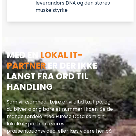
leverandørs DNA og den stores
muskelstyrke.
MED EN
LOKAL IT-
PARTNER
ER DER IKKE
LANGT FRA ORD TIL
HANDLING
Som virksomhed i Lejre er vi altid tæt på, og
du bliver aldrig bare et nummer i køen. Se de
mange fordele med Furesø Data som din
lokale it-partner, i vores
præsentationsvideo, eller læs videre her på