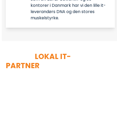
kontorer i Danmark har vi den lille it-
leverandørs DNA og den stores
muskelstyrke.
MED EN
LOKAL IT-
PARTNER
ER DER IKKE
LANGT FRA ORD TIL
HANDLING
Som virksomhed i Lillerød er vi altid tæt på,
og du bliver aldrig bare et nummer i køen. Se
de mange fordele med Furesø Data som din
lokale it-partner, i vores