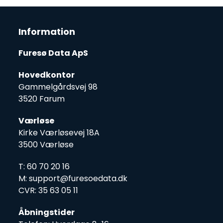
Information
Furesø Data ApS
Hovedkontor
Gammelgårdsvej 98
3520 Farum
Værløse
Kirke Værløsevej 18A
3500 Værløse
T: 60 70 20 16
M: support@furesoedata.dk
CVR: 35 63 05 11
Åbningstider