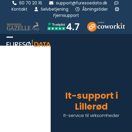
Skip
60 70 20 16
support@furesoedata.dk
Kontakt
Selvbetjening
Åbningstider
to
Fjernsupport
content
Open
Luk
mobile
mobil
menu
menu
It-support i
Lillerød
It-service til virksomheder