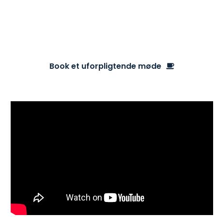
præsentationsvideo, eller læs videre her på
siden.
Book et uforpligtende møde