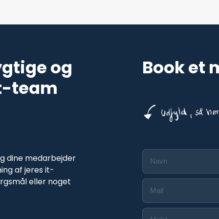
ygtige og
Book et
t-team
og dine medarbejder
g af jeres it-
pørgsmål eller noget