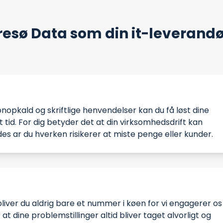
resø Data som din it-leverand
nopkald og skriftlige henvendelser kan du få løst dine
 tid. For dig betyder det at din virksomhedsdrift kan
es ar du hverken risikerer at miste penge eller kunder.
liver du aldrig bare et nummer i køen for vi engagerer os 
at dine problemstillinger altid bliver taget alvorligt og