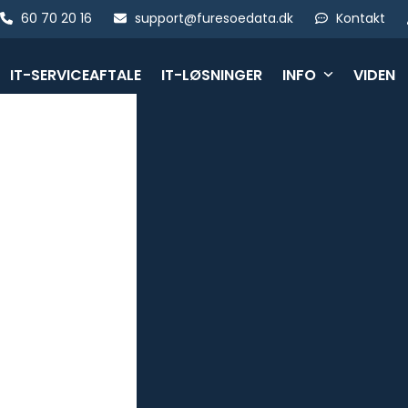
Skip
60 70 20 16
support@furesoedata.dk
Kontakt
to
content
IT-SERVICEAFTALE
IT-LØSNINGER
INFO
VIDEN