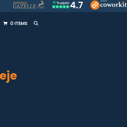
0 ITEMS
leje