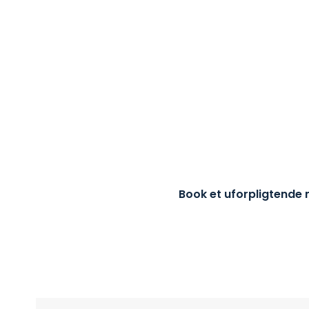
DER IKKE LANGT FRA OR
HANDLING
Som virksomhed i Rågeleje er vi altid tæt på, og d
et nummer i køen. Se de mange fordele med Fur
lokale it-partner, i vores præsentationsvideo, el
siden.
Book et uforpligtende