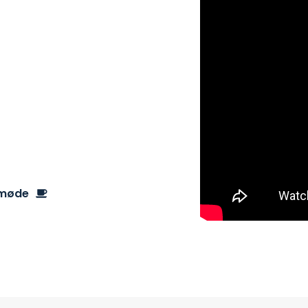
D TIL
u bliver aldrig bare
esø Data som din
ler læs videre her på
 møde