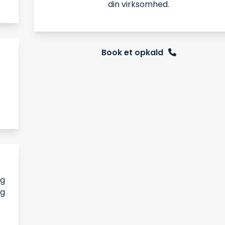
din virksomhed.
Book et opkald
og
og