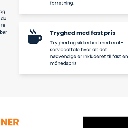
forretning.
 og
 du
ere
kker
Tryghed med fast pris
Tryghed og sikkerhed med en it-
serviceaftale hvor alt det
nødvendige er inkluderet til fast en
månedspris.
TNER
ER