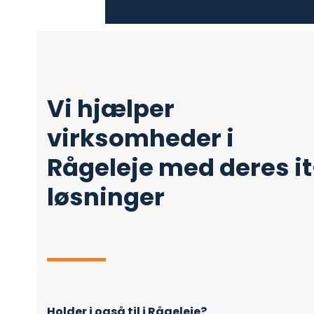
Vi hjælper
virksomheder i
Rågeleje med deres it
løsninger
Holder i også til i Rågeleje?