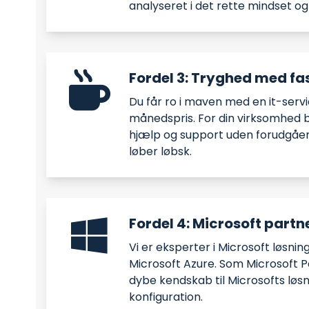
analyseret i det rette mindset og 
Fordel 3: Tryghed med fas
Du får ro i maven med en it-servi
månedspris. For din virksomhed 
hjælp og support uden forudgåend
løber løbsk.
Fordel 4: Microsoft partn
Vi er eksperter i Microsoft løsni
Microsoft Azure. Som Microsoft P
dybe kendskab til Microsofts løs
konfiguration.