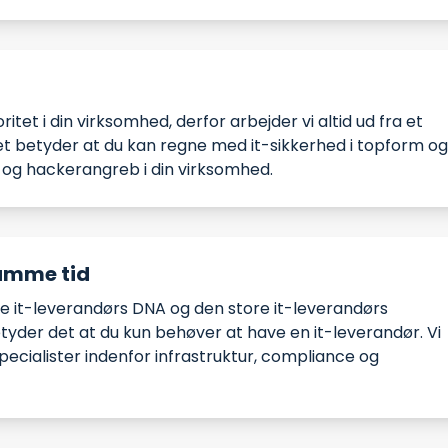
itet i din virksomhed, derfor arbejder vi altid ud fra et
t betyder at du kan regne med it-sikkerhed i topform o
og hackerangreb i din virksomhed.
samme tid
lle it-leverandørs DNA og den store it-leverandørs
tyder det at du kun behøver at have en it-leverandør. Vi
ecialister indenfor infrastruktur, compliance og