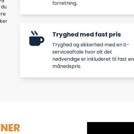
forretning.
 du
ere
kker
Tryghed med fast pris
Tryghed og sikkerhed med en it-
serviceaftale hvor alt det
nødvendige er inkluderet til fast en
månedspris.
TNER
ER