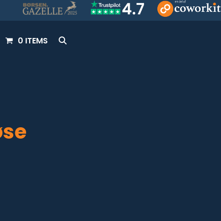
0 ITEMS
øse