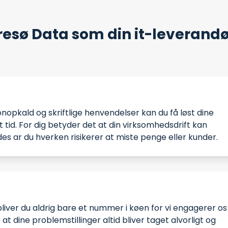
resø Data som din it-leverand
nopkald og skriftlige henvendelser kan du få løst dine
 tid. For dig betyder det at din virksomhedsdrift kan
es ar du hverken risikerer at miste penge eller kunder.
liver du aldrig bare et nummer i køen for vi engagerer os 
at dine problemstillinger altid bliver taget alvorligt og