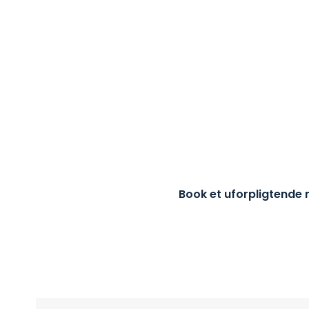
DER IKKE LANGT FRA OR
HANDLING
Som virksomhed i Vanløse er vi altid tæt på, og d
et nummer i køen. Se de mange fordele med Fur
lokale it-partner, i vores præsentationsvideo, el
siden.
Book et uforpligtende