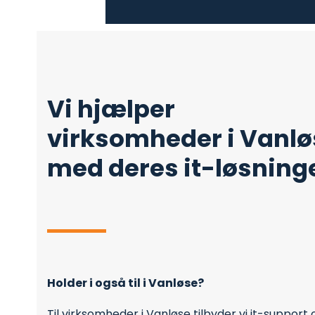
Vi hjælper
virksomheder i Vanlø
med deres it-løsning
Holder i også til i Vanløse?
Til virksomheder i Vanløse tilbyder vi it-support 