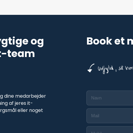
ygtige og
Book et
t-team
og dine medarbejder
g af jeres it-
pørgsmål eller noget