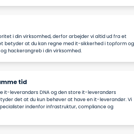
itet i din virksomhed, derfor arbejder vi altid ud fra et
t betyder at du kan regne med it-sikkerhed i topform o
og hackerangreb i din virksomhed.
samme tid
lle it-leverandørs DNA og den store it-leverandørs
tyder det at du kun behøver at have en it-leverandør. Vi
ecialister indenfor infrastruktur, compliance og