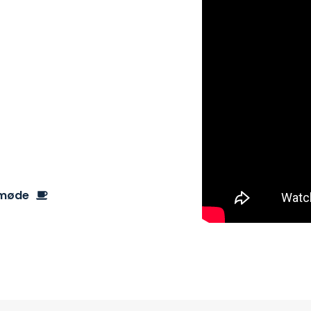
D TIL
u bliver aldrig bare
esø Data som din
ler læs videre her på
 møde