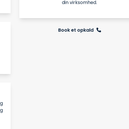
din virksomhed.
Book et opkald
og
og