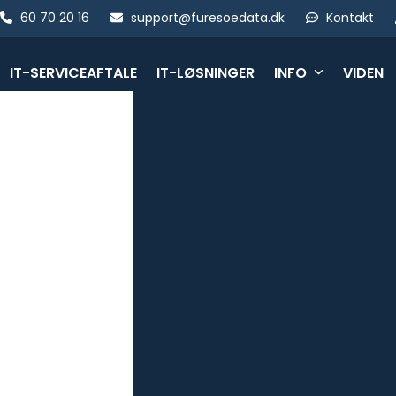
Skip
60 70 20 16
support@furesoedata.dk
Kontakt
to
content
IT-SERVICEAFTALE
IT-LØSNINGER
INFO
VIDEN