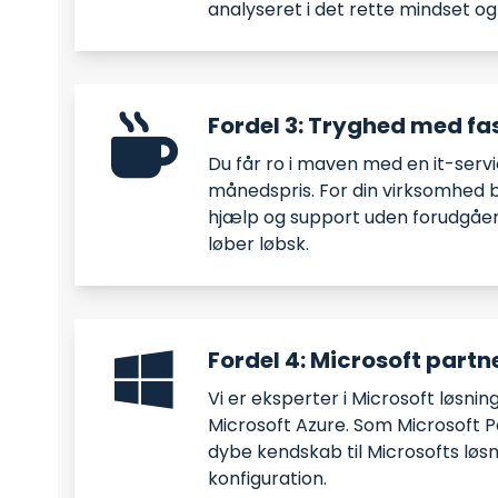
analyseret i det rette mindset og 
Fordel 3: Tryghed med fas
Du får ro i maven med en it-servi
månedspris. For din virksomhed 
hjælp og support uden forudgåend
løber løbsk.
Fordel 4: Microsoft partn
Vi er eksperter i Microsoft løsni
Microsoft Azure. Som Microsoft P
dybe kendskab til Microsofts løs
konfiguration.