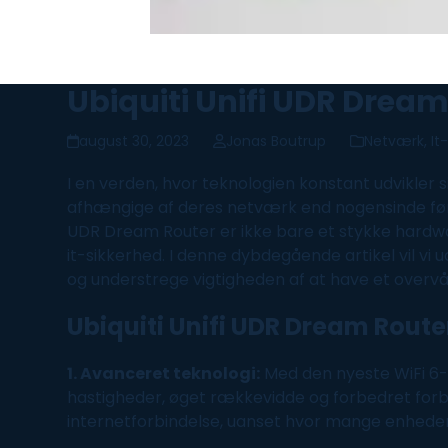
Ubiquiti Unifi UDR Drea
august 30, 2023
Jonas Boutrup
Netværk
,
It
I en verden, hvor teknologien konstant udvikler
afhængige af deres
netværk
end nogensinde før,
UDR Dream Router er ikke bare et stykke hardwa
it-sikkerhed
. I denne dybdegående artikel vil vi
og understrege vigtigheden af at have et overv
Ubiquiti Unifi UDR Dream Route
1. Avanceret teknologi:
Med den nyeste
WiFi
6-
hastigheder, øget rækkevidde og forbedret forbin
internetforbindelse, uanset hvor mange enheder d