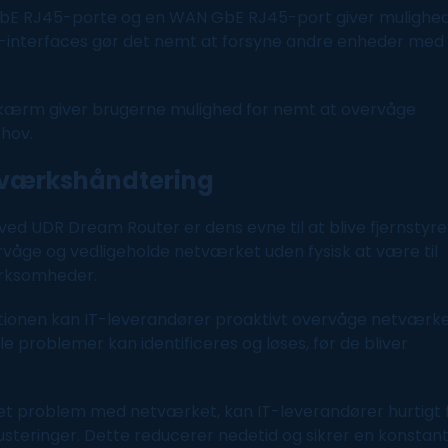
GbE RJ45-porte og en WAN GbE RJ45-port giver mulighe
oE-interfaces gør det nemt at forsyne andre enheder med
kærm
giver brugerne mulighed for nemt at overvåge
ehov.
etværkshåndtering
d UDR Dream Router er dens evne til at blive fjernstyre
rvåge og vedligeholde netværket uden fysisk at være til
irksomheder.
tionen kan IT-leverandører proaktivt overvåge netværk
 problemer kan identificeres og løses, før de bliver
 et problem med netværket, kan IT-leverandører hurtigt 
usteringer. Dette reducerer nedetid og sikrer en konstan