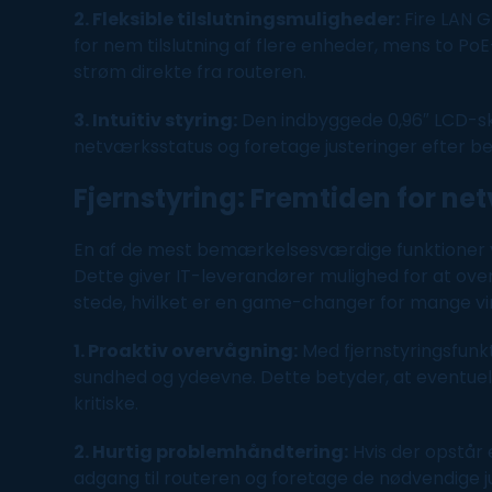
2. Fleksible tilslutningsmuligheder:
Fire LAN 
for nem tilslutning af flere enheder, mens to P
strøm direkte fra routeren.
3. Intuitiv styring:
Den indbyggede 0,96″ LCD-
s
netværksstatus og foretage justeringer efter b
Fjernstyring: Fremtiden for n
En af de mest bemærkelsesværdige funktioner ve
Dette giver IT-leverandører mulighed for at ove
stede, hvilket er en game-changer for mange v
1. Proaktiv overvågning:
Med fjernstyringsfunk
sundhed og ydeevne. Dette betyder, at eventuelle
kritiske.
2. Hurtig problemhåndtering:
Hvis der opstår
adgang til routeren og foretage de nødvendige j