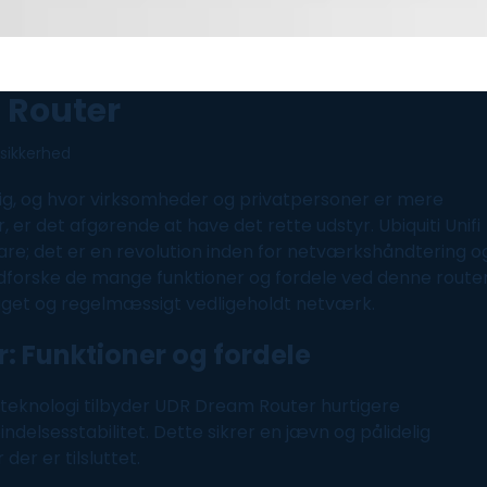
m Router
-sikkerhed
 sig, og hvor virksomheder og privatpersoner er mere
 er det afgørende at have det rette udstyr. Ubiquiti Unifi
re; det er en revolution inden for netværkshåndtering o
 udforske de mange funktioner og fordele ved denne route
åget og regelmæssigt vedligeholdt
netværk
.
r: Funktioner og fordele
teknologi tilbyder UDR Dream Router hurtigere
delsesstabilitet. Dette sikrer en jævn og pålidelig
er er tilsluttet.