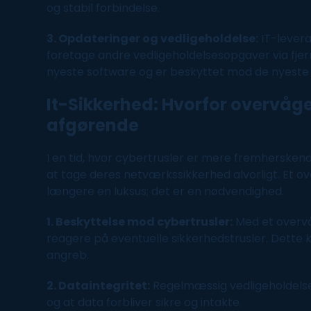
og stabil forbindelse.
3. Opdateringer og vedligeholdelse:
IT-levera
foretage andre vedligeholdelsesopgaver via fjern
nyeste
software
og er beskyttet mod de nyeste t
It-Sikkerhed
: Hvorfor overvåg
afgørende
I en tid, hvor cybertrusler er mere fremhersken
at tage deres
netværkssikkerhed
alvorligt. Et 
længere en luksus; det er en nødvendighed.
1. Beskyttelse mod cybertrusler:
Med et overv
reagere på eventuelle sikkerhedstrusler. Dette 
angreb.
2. Dataintegritet:
Regelmæssig vedligeholdelse 
og at data forbliver sikre og intakte.