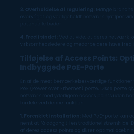
3. Overholdelse af regulering:
Mange brancher 
overvåget og vedligeholdt
netværk
hjælper vir
potentielle bøder.
4. Fred i sindet:
Ved at vide, at deres
netværk
k
virksomhedsledere og
medarbejdere
have fred 
Tilføjelse af Access Points: Op
Indbyggede PoE-Porte
En af de mest bemærkelsesværdige funktioner v
PoE (Power over Ethernet) porte. Disse porte giv
netværk
med yderligere access points uden beh
fordele ved denne funktion:
1. Forenklet installation:
Med PoE-porte kan acc
nemt at få adgang til en traditionel strømkilde. 
af deres access points og sikrer optimal dækni