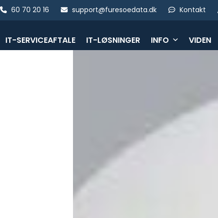
Skip
60 70 20 16
support@furesoedata.dk
Kontakt
to
content
IT-SERVICEAFTALE
IT-LØSNINGER
INFO
VIDEN