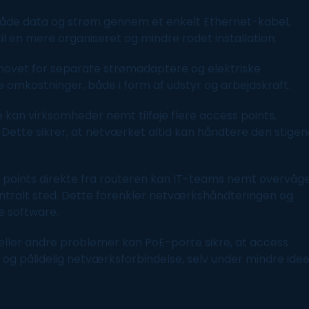
åde data og strøm gennem et enkelt Ethernet-kabel,
 til en mere organiseret og mindre rodet installation.
hovet for separate strømadaptere og elektriske
e omkostninger, både i form af udstyr og arbejdskraft.
an virksomheder nemt tilføje flere access points,
ette sikrer, at netværket altid kan håndtere den stige
 points direkte fra routeren kan IT-teams nemt overvåge
entralt sted. Dette forenkler netværkshåndteringen og
te
software
.
 eller andre problemer kan PoE-porte sikre, at access
t og pålidelig netværksforbindelse, selv under mindre idee