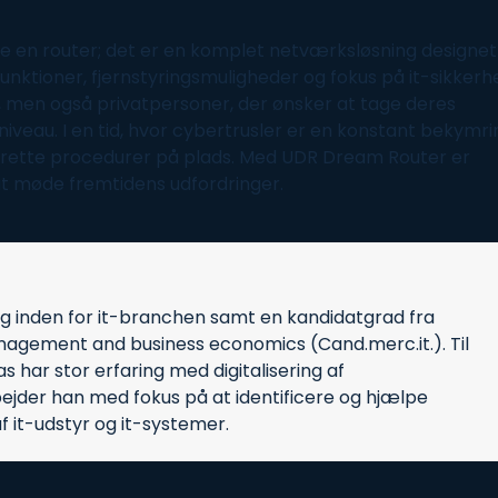
e en router; det er en komplet netværksløsning designet 
unktioner, fjernstyringsmuligheder og fokus på
it-sikkerh
d, men også privatpersoner, der ønsker at tage deres
veau. I en tid, hvor cybertrusler er en konstant bekymri
e rette procedurer på plads. Med UDR Dream Router er
at møde fremtidens udfordringer.
ng inden for it-branchen samt en kandidatgrad fra
agement and business economics (Cand.merc.it.). Til
 har stor erfaring med digitalisering af
ejder han med fokus på at identificere og hjælpe
 it-udstyr og it-systemer.