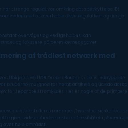
har strenge regulativer omkring databeskyttelse. Et
ksomheder med at overholde disse regulativer og undgå
onstant overvåges og vedligeholdes, kan
i sindet og fokusere på deres kerneopgaver.
timering af trådløst
netværk
med
ed Ubiquiti Unifi UDR Dream Router er dens indbyggede
er brugerne mulighed for nemt at tilføje og udvide deres
ov for separate strømkilder. Her er nogle af de primære
ess points installeres i områder, hvor det måske ikke er
Dette giver virksomhederne større fleksibilitet i placering
ng over hele området.