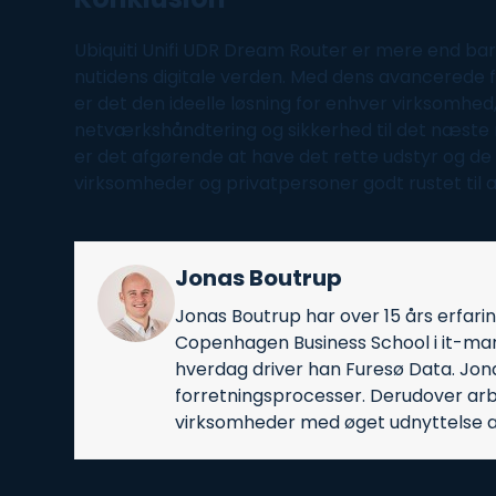
Ubiquiti Unifi UDR Dream Router er mere end bar
nutidens digitale verden. Med dens avancerede f
er det den ideelle løsning for enhver virksomhe
netværkshåndtering og sikkerhed til det næste ni
er det afgørende at have det rette udstyr og d
virksomheder og privatpersoner godt rustet til 
Jonas Boutrup
Jonas Boutrup har over 15 års erfari
Copenhagen Business School i it-man
hverdag driver han Furesø Data. Jonas
forretningsprocesser. Derudover arb
virksomheder med øget udnyttelse af