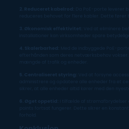
2. Reduceret kabelrod:
Da PoE-porte leverer b
reduceres behovet for flere
kabler
. Dette fører
3. Økonomisk effektivitet:
Ved at eliminere be
installationer kan virksomheder spare betydelig
4. Skalerbarhed:
Med de indbyggede PoE-porte k
efterhånden som deres netværksbehov vokser. D
mængde af trafik og enheder.
5. Centraliseret styring:
Ved at forsyne access
administrere og opdatere alle enheder fra et c
sikrer, at alle enheder altid kører med den nyes
6. Øget oppetid:
I tilfælde af strømafbrydelser
points fortsat fungerer. Dette sikrer en konstan
forhold.
Konklusion