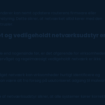
ndører kan nemt opdatere routerens firmware eller
styring. Dette sikrer, at netværket altid kører med den
rusler.
et og vedligeholdt netværksudstyr e
de end nogensinde før, er det afgørende for virksomhede
overvåget og regelmæssigt vedligeholdt
netværk
er ikke
åget
netværk
kan virksomheder hurtigt identificere og
kan være alt fra forsøg på uautoriseret adgang til malwa
af netværksudstyr sikrer, at alle systemer kører korrekt