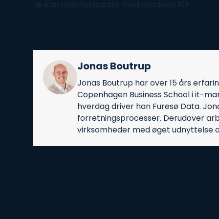
Kan man fortsætte med Windows 10?
Jonas Boutrup
Jonas Boutrup har over 15 års erfari
Copenhagen Business School i it-man
hverdag driver han Furesø Data. Jonas
forretningsprocesser. Derudover arb
virksomheder med øget udnyttelse af