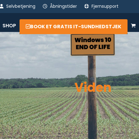
Selvbetjening
Åbningstider
Fjernsupport
SHOP
BOOK ET GRATIS IT-SUNDHEDSTJEK
Viden