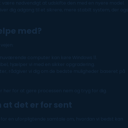
t være nødvendigt at udskifte den med en nyere model.
ver dig adgang til et sikrere, mere stabilt system, der og
ælpe med?
 vejen:
n nuværende
computer
kan køre
Windows
11.
bel, hjælper vi med en sikker opgradering.
ter
, rådgiver vi dig om de bedste muligheder baseret på
 er her for at gøre processen nem og tryg for dig.
 at det er for sent
 for en uforpligtende samtale om, hvordan vi bedst kan