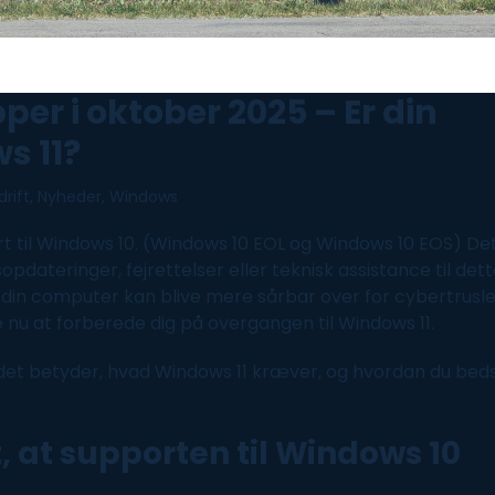
er i oktober 2025 – Er din
s 11?
drift
,
Nyheder
,
Windows
rt
til
Windows
10. (
Windows
10 EOL og
Windows
10 EOS) De
pdateringer, fejrettelser eller teknisk assistance til det
 din
computer
kan blive mere sårbar over for cybertrusl
de nu at forberede dig på overgangen til
Windows
11.
d det betyder, hvad
Windows
11 kræver, og hvordan du bed
, at supporten til
Windows
10