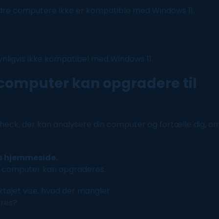
dre computere ikke er kompatible med
Windows
11.
synligvis ikke kompatibel med
Windows
11.
computer
kan opgradere til
Check, der kan analysere din
computer
og fortælle dig, o
s hjemmeside.
n
computer
kan opgraderes.
ktøjet vise, hvad der mangler.
eres?