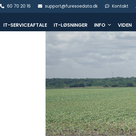
Skip
60 70 20 16
support@furesoedata.dk
Kontakt
to
content
IT-SERVICEAFTALE
IT-LØSNINGER
INFO
VIDEN