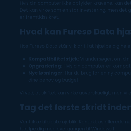
Hvis din
computer
ikke opfylder kravene, kan de
Det kan virke som en stor investering, men det gi
er fremtidssikret.
Hvad kan Furesø Data hj
Hos Furesø Data står vi klar til at hjælpe dig hele
Kompatibilitetstjek:
Vi undersøger, om di
Opgradering:
Hvis din
computer
er kompati
Nye løsninger:
Har du brug for en ny
compu
dine behov og budget.
Vi ved, at skiftet kan virke uoverskueligt, men vi
Tag det første skridt inden
Vent ikke til sidste øjeblik.
Kontakt
os allerede nu
hjælpe dig med overgangen til
Windows
11.