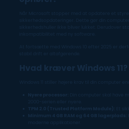
Når Microsoft stopper med at opdatere et styr
sikkerhedsopdateringer. Dette gør din
compute
sikkerhedshuller ikke bliver lukket. Derudover stop
inkompatibilitet med ny
software
.
At fortsætte med
Windows
10 efter 2025 er derf
stabil drift er altafgørende.
Hvad kræver
Windows
11?
Windows
11 stiller højere krav til din
computer
end
Nyere processor:
Din
computer
skal have m
2000-serien eller nyere.
TPM 2.0 (Trusted Platform Module):
Et sik
Minimum 4 GB RAM og 64 GB lagerplads:
F
moderne applikationer.