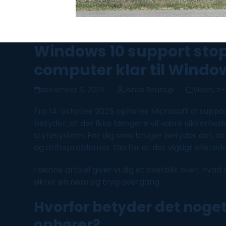
Windows 10 support stopp
computer klar til Window
december 6, 2024
Jonas Boutrup
Viden
,
It-
Fra 14. oktober 2025 ophører Microsoft al
suppo
betyder, at der ikke længere vil være sikkerhedso
styresystem. For dig som bruger betyder det, at
og driftsproblemer. Derfor er det vigtigt allere
I denne artikel giver vi dig et overblik over, hva
sikrer en nem og tryg overgang.
Hvorfor betyder det noget
ophører?