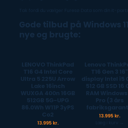
Tak fordi du vælger Furesø Data som din it-partne
Gode tilbud på
Windows
1
nye og brugte:
LENOVO ThinkPad
Lenovo ThinkP
T16 G4 Intel Core
T16 Gen 3 16
Ultra 5 225U Arrow
display Intel i5
Lake 16inch
512 GB SSD 16 
WUXGA 400n 16GB
RAM Windows 
512GB 5G-UPG
Pro (3 års
86.0Wh W11P 3yPS
fabriksgarant
Co2
13.995
kr.
Læg i kurv
→
13.995
kr.