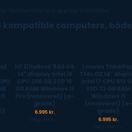
r. Sammen sikrer vi, at du er klar til fremtiden!
1 kompatible computere, båd
ad
HP EliteBook 840 G8
Lenovo ThinkPa
Use
"
the
14" display Intel i5
T14s G2 14" displ
left
 CPU
CPU 256 GB SSD 16
Intel i7 CPU 512 
and
GB
GB RAM Windows 11
SSD 32 GB RAM
right
11
Pro (renoveret) (a-
Windows 11
arrow
grade)
(renoveret) (a
keys
i)
grade)
6.995
kr.
to
Læg i kurv
→
6.995
kr.
access
Læg i kurv
→
the