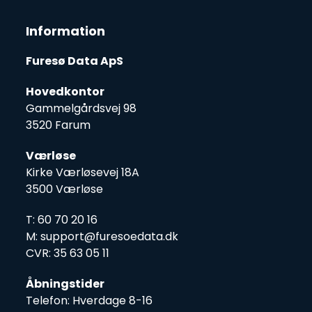
post:
post:
Information
Furesø Data ApS
Hovedkontor
Gammelgårdsvej 98
3520 Farum
Værløse
Kirke Værløsevej 18A
3500 Værløse
T: 60 70 20 16
M: support@furesoedata.dk
CVR: 35 63 05 11
Åbningstider
Telefon: Hverdage 8-16