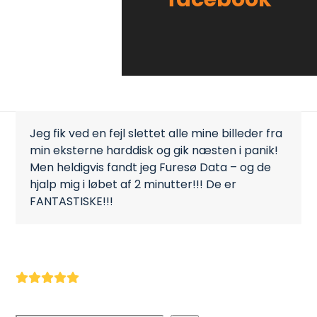
Jeg fik ved en fejl slettet alle mine billeder fra
min eksterne harddisk og gik næsten i panik!
Men heldigvis fandt jeg Furesø Data – og de
hjalp mig i løbet af 2 minutter!!! De er
FANTASTISKE!!!
Marianne Stauenberg Timm Christiansen |
facebook
Rating:
5