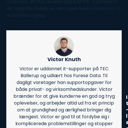
oplevelse. Så hvis du ikke allerede har organiseret
din bogmærkelinje, er der ingen bedre tid end nu til
at komme i gang.
Victor Knuth
Victor er uddannet it-supporter på TEC
Ballerup og udlært hos Furesø Data. Til
dagligt varetager han supportopgaver for
både privat- og virksomhedskunder. Victor
brænder for at give kunderne en god og tryg
I
oplevelser, og arbejder altid ud fra et princip
om at grundighed og ærlighed bringer dig
l
længest. Victor er god til at fordybe sig i
komplicerede problemstillinger og stopper