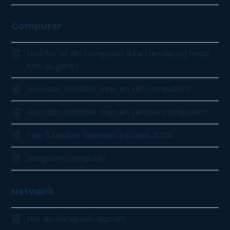
Computer
Hvorfor vil din computer ikke tænde, og hvad
kan du gøre?
Hvordan nulstiller man en HP computer?
Hvordan nulstiller man en Lenovo computer?
Top 5 bedste business laptops 2024
Langsom computer
Netværk
Har du dårlig wifi-signal?