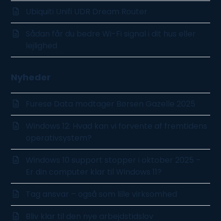
Ubiquiti Unifi UDR Dream Router
Sådan får du bedre Wi-Fi signal i dit hus eller
lejlighed
Nyheder
Furesø Data modtager Børsen Gazelle 2025
Windows 12: Hvad kan vi forvente af fremtidens
operativsystem?
Windows 10 support stopper i oktober 2025 –
Er din computer klar til Windows 11?
Tag ansvar – også som lille virksomhed
Bliv klar til den nye arbejdstidslov