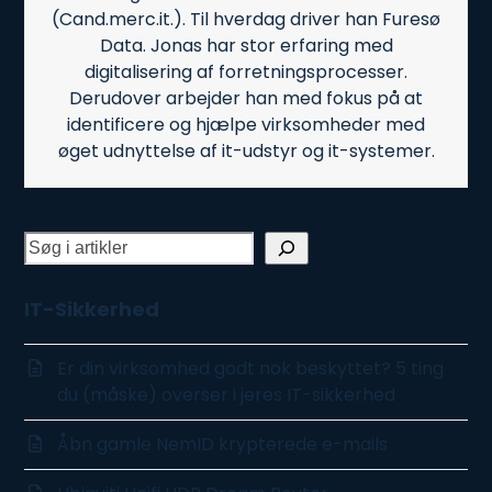
(Cand.merc.it.). Til hverdag driver han Furesø
Data. Jonas har stor erfaring med
digitalisering af forretningsprocesser.
Derudover arbejder han med fokus på at
identificere og hjælpe virksomheder med
øget udnyttelse af it-udstyr og it-systemer.
IT-Sikkerhed
Er din virksomhed godt nok beskyttet? 5 ting
du (måske) overser i jeres IT-sikkerhed
Åbn gamle NemID krypterede e-mails