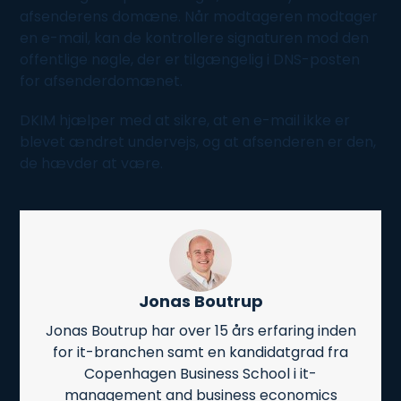
afsenderens
domæne
. Når modtageren modtager
en e-
mail
, kan de kontrollere signaturen mod den
offentlige nøgle, der er tilgængelig i DNS-posten
for afsenderdomænet.
DKIM hjælper med at sikre, at en e-
mail
ikke er
blevet ændret undervejs, og at afsenderen er den,
de hævder at være.
Jonas Boutrup
Jonas Boutrup har over 15 års erfaring inden
for it-branchen samt en kandidatgrad fra
Copenhagen Business School i it-
management and business economics