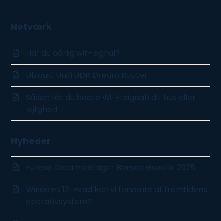
Netværk
Har du dårlig wifi-signal?
Ubiquiti Unifi UDR Dream Router
Sådan får du bedre Wi-Fi signal i dit hus eller
lejlighed
Nyheder
Furesø Data modtager Børsen Gazelle 2025
Windows 12: Hvad kan vi forvente af fremtidens
operativsystem?