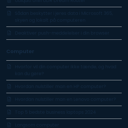
Ubiquiti Unifi UDR Dream Router
Sådan beskytter i jeres data i Microsoft 365,
skyen og lokalt på computeren
Deaktiver push-meddelelser i din browser
Computer
Hvorfor vil din computer ikke tænde, og hvad
kan du gøre?
Hvordan nulstiller man en HP computer?
Hvordan nulstiller man en Lenovo computer?
Top 5 bedste business laptops 2024
Langsom computer