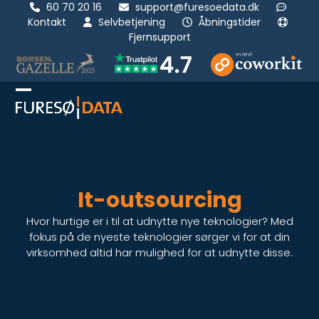
Skip
60 70 20 16
support@furesoedata.dk
Kontakt
Selvbetjening
Åbningstider
to
Fjernsupport
content
Open
Luk
mobile
mobil
menu
menu
It-outsourcing
Hvor hurtige er i til at udnytte nye teknologier? Med
fokus på de nyeste teknologier sørger vi for at din
virksomhed altid har mulighed for at udnytte disse.